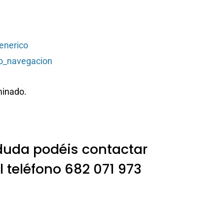
enerico
o_navegacion
minado.
duda podéis contactar
 teléfono
682 071 973