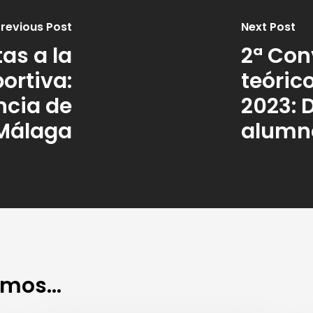
revious Post
Next Post
tas a la
2ª Co
ortiva:
teóric
ncia de
2023: 
Málaga
alumno
mos...