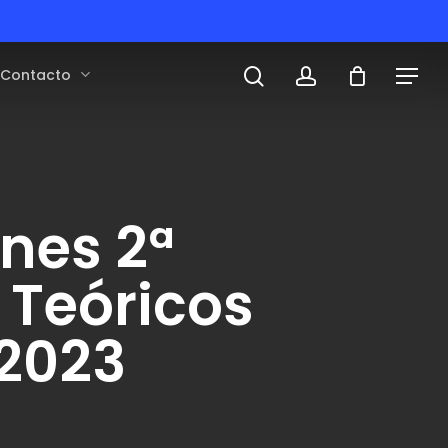
search
account
Contacto
Menu
nes 2ª
Teóricos
 2023