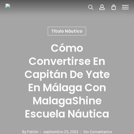
Men
Skip
search
account
to
main
Título Náutico
content
Cómo
Convertirse En
Capitán De Yate
En Málaga Con
MalagaShine
Escuela Náutica
By
Patrón
septiembre 25, 2023
Sin Comentarios