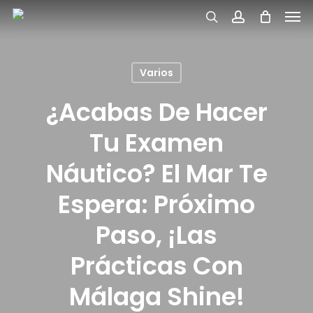
Men
Skip
search
account
to
main
Varios
content
¿Acabas De Hacer
Tu Examen
Náutico? El Mar Te
Espera: Próximo
Paso, ¡las
Prácticas Con
Málaga Shine!