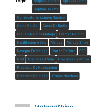
Tags:
Ampliación PER
Aprobado PER
Capitán De Yate
Convocatoria Examen Náutico
Costa Del Sol
Curso De Radio
Escuela Náutica Málaga
Examen Náutico
Habilitación A Vela
Málaga
Málaga Shine
Navegar En Málaga
Patrón De Yate
PER
PNB
Prácticas A Vela
Prácticas De Motor
Prácticas De Navegación
Prácticas Náuticas
Títulos Náuticos
MalagaShine