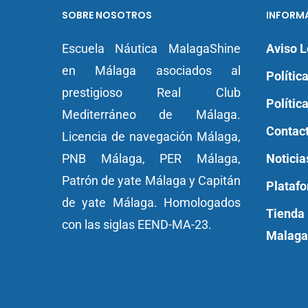
SOBRE NOSOTROS
INFORM
Escuela Náutica MalagaShine
Aviso L
en Málaga asociados al
Polític
prestigioso Real Club
Polític
Mediterráneo de Málaga.
Contac
Licencia de navegación Málaga
,
PNB Málaga
,
PER Málaga
,
Noticia
Patrón de yate
Málaga y
Capitán
Plataf
de yate Málaga.
Homologados
Tienda
con las siglas EEND-MA-23.
Malaga