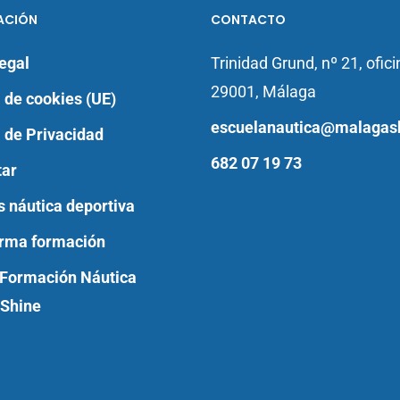
ACIÓN
CONTACTO
egal
Trinidad Grund, nº 21, ofici
29001, Málaga
a de cookies (UE)
escuelanautica@malagas
a de Privacidad
682 07 19 73
tar
s náutica deportiva
orma formación
 Formación Náutica
Shine