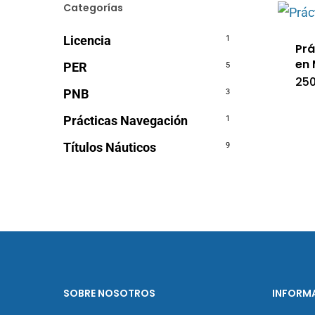
Categorías
Licencia
1
Prá
en
PER
5
250
PNB
3
Prácticas Navegación
1
Títulos Náuticos
9
SOBRE NOSOTROS
INFORM