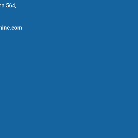
na 564,
hine.com