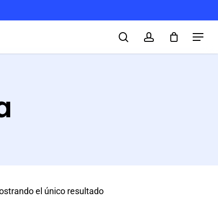
search
account
Menu
a
strando el único resultado