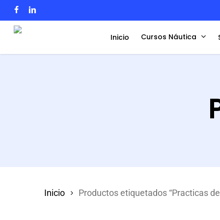
Skip
facebook
linkedin
instagram
to
Cursos Náutica
Inicio
main
content
Hit enter to search or ESC to close
Inicio
Productos etiquetados “Practicas de