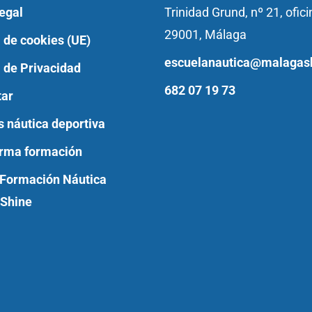
egal
Trinidad Grund, nº 21, ofici
29001, Málaga
a de cookies (UE)
escuelanautica@malagas
a de Privacidad
682 07 19 73
tar
s náutica deportiva
orma formación
 Formación Náutica
Shine